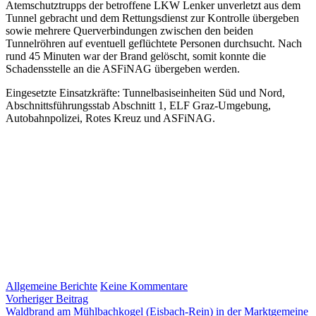
Atemschutztrupps der betroffene LKW Lenker unverletzt aus dem
Tunnel gebracht und dem Rettungsdienst zur Kontrolle übergeben
sowie mehrere Querverbindungen zwischen den beiden
Tunnelröhren auf eventuell geflüchtete Personen durchsucht. Nach
rund 45 Minuten war der Brand gelöscht, somit konnte die
Schadensstelle an die ASFiNAG übergeben werden.
Eingesetzte Einsatzkräfte: Tunnelbasiseinheiten Süd und Nord,
Abschnittsführungsstab Abschnitt 1, ELF Graz-Umgebung,
Autobahnpolizei, Rotes Kreuz und ASFiNAG.
zu
Allgemeine Berichte
Keine Kommentare
Beitragsnavigation
Vorheriger
LKW
Vorheriger Beitrag
Beitrag:
Brand
Waldbrand am Mühlbachkogel (Eisbach-Rein) in der Marktgemeine