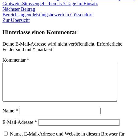
im
Gratwein-Strassengel – bereits 5 Tage im Einsatz
Nächster
Gleinalmtunnel
Nächster Beitrag
Beitrag:
Bereichsjugendleistungsbewerb in Gössendorf
Zur Übersicht
Hinterlasse einen Kommentar
Deine E-Mail-Adresse wird nicht veröffentlicht.
Erforderliche
Felder sind mit
*
markiert
Kommentar
*
Name
*
E-Mail-Adresse
*
Name, E-Mail-Adresse und Website in diesem Browser für