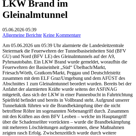
LKW Brand im
Gleinalmtunnel
05.06.2026
05:39
zu
Allgemeine Berichte
Keine Kommentare
LKW
Am 05.06.2026 um 05:39 Uhr alarmierte die Landesleitzentrale
Brand
Steiermark die Feuerwehren der Tunnelbasiseinheiten Süd (BFV
im
GU) und Nord (BFV LE) des Gleinalmtunnels auf der A9,
Gleinalmtunnel
Pyhrnautobahn. Ein LKW Brand wurde gemeldet, woraufhin die
Feuerwehren der Basiseinheit „Süd“ Übelbach/Markt,
Friesach/Wörth, Gratkorn/Markt, Peggau und Deutschfeistritz
zusammen mit dem ELF Graz/Umgebung und dem AFÜST des
Abschnittes 1 zum Gleinalmtunnel beordert wurden. Bereits bei der
Anfahrt der alarmierten Kräfte wurde seitens der ASFiNAG
mitgeteilt, dass sich der LKW in einer Pannenbucht in Fahrtrichtung
Spielfeld befindet und bereits in Vollbrand steht. Aufgrund unserer
Tunneltaktik führten wir die Brandbekämpfung über die nicht
betroffene Röhre im sogenannten Nebenangriff durch. Zusammen
mit den Kräften aus dem BFV Leoben – welche im Hauptangriff
über die Schadensröhre vorrückten – wurde die Brandbekämpfung
mit mehreren Löschleitungen aufgenommen, diese Maßnahmen
zeigten rasch Erfolg. Zwischenzeitlich wurde durch weitere