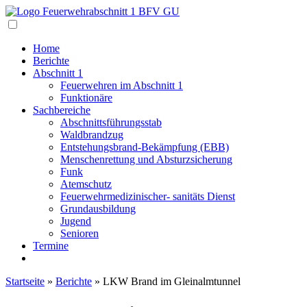
Navigation
Home
Berichte
Abschnitt 1
Feuerwehren im Abschnitt 1
Funktionäre
Sachbereiche
Abschnittsführungsstab
Waldbrandzug
Entstehungsbrand-Bekämpfung (EBB)
Menschenrettung und Absturzsicherung
Funk
Atemschutz
Feuerwehrmedizinischer- sanitäts Dienst
Grundausbildung
Jugend
Senioren
Termine
Startseite
»
Berichte
»
LKW Brand im Gleinalmtunnel