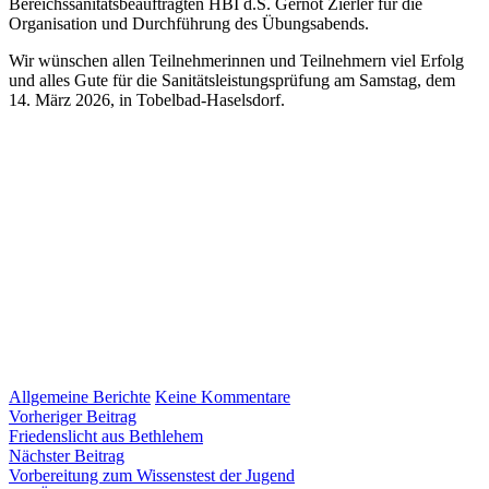
Bereichssanitätsbeauftragten HBI d.S. Gernot Zierler für die
Organisation und Durchführung des Übungsabends.
Wir wünschen allen Teilnehmerinnen und Teilnehmern viel Erfolg
und alles Gute für die Sanitätsleistungsprüfung am Samstag, dem
14. März 2026, in Tobelbad-Haselsdorf.
zu
Allgemeine Berichte
Keine Kommentare
Beitragsnavigation
Vorheriger
Übungsabend
Vorheriger Beitrag
Beitrag:
für
Friedenslicht aus Bethlehem
Nächster
die
Nächster Beitrag
Beitrag:
SAN-
Vorbereitung zum Wissenstest der Jugend