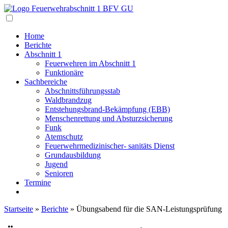
Navigation
Home
Berichte
Abschnitt 1
Feuerwehren im Abschnitt 1
Funktionäre
Sachbereiche
Abschnittsführungsstab
Waldbrandzug
Entstehungsbrand-Bekämpfung (EBB)
Menschenrettung und Absturzsicherung
Funk
Atemschutz
Feuerwehrmedizinischer- sanitäts Dienst
Grundausbildung
Jugend
Senioren
Termine
Startseite
»
Berichte
»
Übungsabend für die SAN-Leistungsprüfung