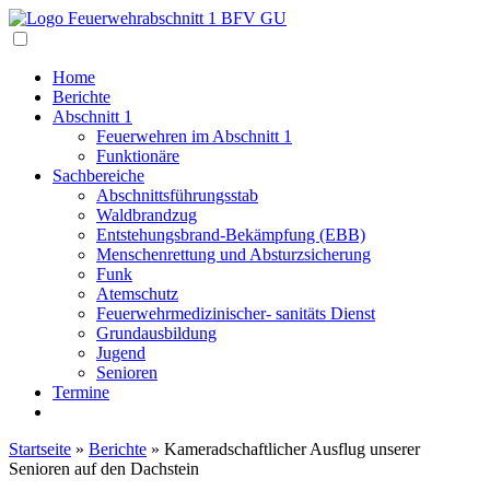
Navigation
Home
Berichte
Abschnitt 1
Feuerwehren im Abschnitt 1
Funktionäre
Sachbereiche
Abschnittsführungsstab
Waldbrandzug
Entstehungsbrand-Bekämpfung (EBB)
Menschenrettung und Absturzsicherung
Funk
Atemschutz
Feuerwehrmedizinischer- sanitäts Dienst
Grundausbildung
Jugend
Senioren
Termine
Startseite
»
Berichte
»
Kameradschaftlicher Ausflug unserer
Senioren auf den Dachstein