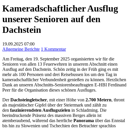
Kameradschaftlicher Ausflug
unserer Senioren auf den
Dachstein
19.09.2025
07:00
zu
Allgemeine Berichte
1 Kommentar
Kameradschaftlicher
Am Freitag, den 19. September 2025 organisierten wir für die
Ausflug
Senioren von allen 13 Feuerwehren in unserem Abschnitt einen
unserer
Ausflug auf den Dachstein. Schön zeitig in der Früh ging es mit
Senioren
mehr als 100 Personen und drei Reisebussen los um den Tag in
auf
kameradschaftlicher Verbundenheit genießen zu können. Herzlichen
den
Dank an unseren Abschnitts-Seniorenbeauftragten E-HBI Ferdinand
Dachstein
Peer für die Organisation dieses schönen Ausfluges.
Der
Dachsteingletscher
, mit einer Höhe von
2.700 Metern
, thront
als majestätischer Gipfel über der Steiermark und zählt zu
den
faszinierendsten Ausflugszielen
in Schladming. Die
beeindruckende Präsenz des massiven Berges allein ist
atemberaubend, während das herrliche
Panorama
über das Ennstal
bis hin zu Slowenien und Tschechien den Betrachter sprachlos