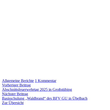
zu
Allgemeine Berichte
1 Kommentar
Beitragsnavigation
Vorheriger
Kameradschaftlicher
Vorheriger Beitrag
Beitrag:
Ausflug
Abschnittsfeuerwehrtag 2025 in Großstübing
Nächster
unserer
Nächster Beitrag
Beitrag:
Senioren
Basisschulung „Waldbrand“ des BFV GU in Übelbach
auf
Zur Übersicht
den