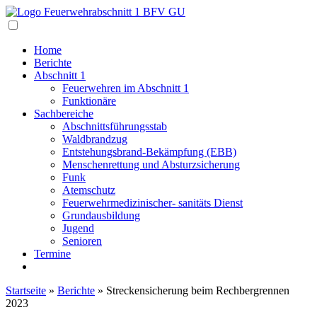
Navigation
Home
Berichte
Abschnitt 1
Feuerwehren im Abschnitt 1
Funktionäre
Sachbereiche
Abschnittsführungsstab
Waldbrandzug
Entstehungsbrand-Bekämpfung (EBB)
Menschenrettung und Absturzsicherung
Funk
Atemschutz
Feuerwehrmedizinischer- sanitäts Dienst
Grundausbildung
Jugend
Senioren
Termine
Startseite
»
Berichte
»
Streckensicherung beim Rechbergrennen
2023