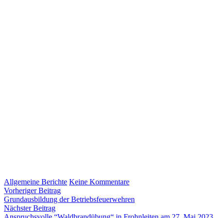
zu
Allgemeine Berichte
Keine Kommentare
Beitragsnavigation
Vorheriger
Streckensicherung
Vorheriger Beitrag
Beitrag:
beim
Grundausbildung der Betriebsfeuerwehren
Nächster
Rechbergrennen
Nächster Beitrag
Beitrag:
2023
Anspruchsvolle “Waldbrandübung“ in Frohnleiten am 27. Mai 2023