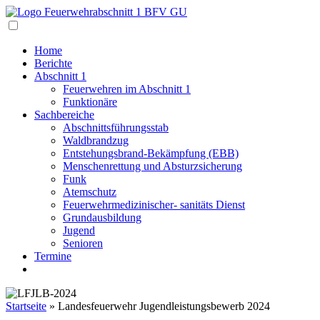
Navigation
Home
Berichte
Abschnitt 1
Feuerwehren im Abschnitt 1
Funktionäre
Sachbereiche
Abschnittsführungsstab
Waldbrandzug
Entstehungsbrand-Bekämpfung (EBB)
Menschenrettung und Absturzsicherung
Funk
Atemschutz
Feuerwehrmedizinischer- sanitäts Dienst
Grundausbildung
Jugend
Senioren
Termine
Startseite
»
Landesfeuerwehr Jugendleistungsbewerb 2024