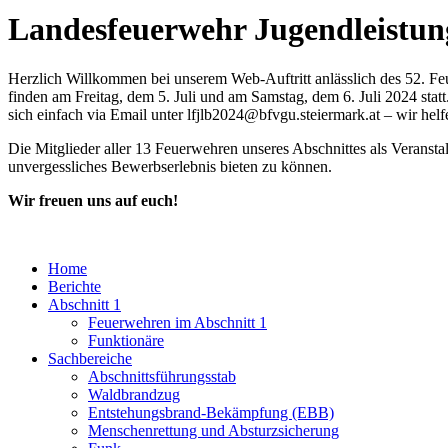
Landesfeuerwehr Jugendleistu
Herzlich Willkommen bei unserem Web-Auftritt anlässlich des 52. F
finden am Freitag, dem 5. Juli und am Samstag, dem 6. Juli 2024 statt
sich einfach via Email unter lfjlb2024@bfvgu.steiermark.at – wir helf
Die Mitglieder aller 13 Feuerwehren unseres Abschnittes als Veranst
unvergessliches Bewerbserlebnis bieten zu können.
Wir freuen uns auf euch!
Home
Berichte
Abschnitt 1
Feuerwehren im Abschnitt 1
Funktionäre
Sachbereiche
Abschnittsführungsstab
Waldbrandzug
Entstehungsbrand-Bekämpfung (EBB)
Menschenrettung und Absturzsicherung